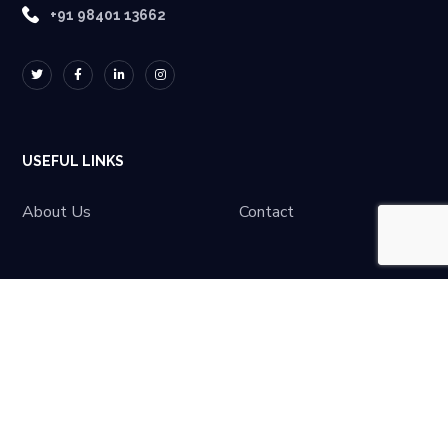
+91 98401 13662
USEFUL LINKS
About Us
Contact
LATEST NEWS
No posts were found.