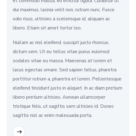
et commodo massa, eu efficitur ligula. Curabitur ut
dui maximus, lacinia velit non, rutrum nunc. Fusce
odio risus, ultricies a scelerisque id, aliquam ac
libero. Etiam sit amet tortor leo.
Nullam ac nisl eleifend, suscipit justo rhoncus,
dictum sem. Ut eu tellus vitae purus euismod
sodales vitae eu massa. Maecenas at lorem et
lacus egestas ornare. Sed sapien tellus, pharetra
porttitor rutrum a, pharetra et lorem. Pellentesque
eleifend tincidunt justo in aliquet. In ac diam pretium
libero pretium ultricies. Aenean ullamcorper
tristique felis, ut sagittis sem ultricies id. Donec
sagittis nisl ac enim malesuada porta.
READ MORE