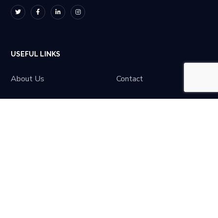
USEFUL LINKS
About Us
Contact
LATEST NEWS
No posts were found.
© Spigital. All Rights Reserved.